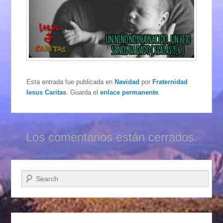
Esta entrada fue publicada en
Navidad
por
Fraternidad
Iesus Caritas
. Guarda el
enlace permanente
.
Los comentarios están cerrados.
Buscar