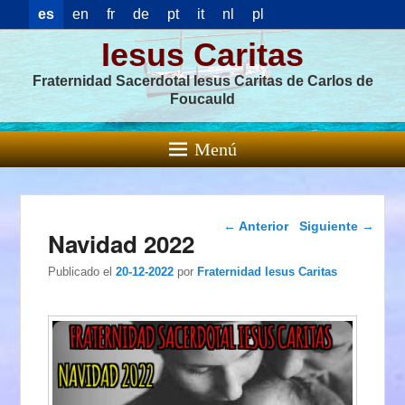
es
en
fr
de
pt
it
nl
pl
Iesus Caritas
Fraternidad Sacerdotal Iesus Caritas de Carlos de
Foucauld
Menú
Navegación de
←
Anterior
Siguiente
→
Navidad 2022
entradas
Publicado el
20-12-2022
por
Fraternidad Iesus Caritas