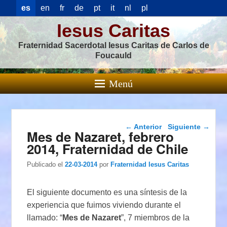
es
en
fr
de
pt
it
nl
pl
Iesus Caritas
Fraternidad Sacerdotal Iesus Caritas de Carlos de
Foucauld
Menú
Navegación de
←
Anterior
Siguiente
→
Mes de Nazaret, febrero
entradas
2014, Fraternidad de Chile
Publicado el
22-03-2014
por
Fraternidad Iesus Caritas
El siguiente documento es una síntesis de la
experiencia que fuimos viviendo durante el
llamado: “
Mes de Nazaret
”, 7 miembros de la