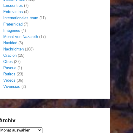
Encuentros
(7)
Entrevistas
(4)
Internationales team
(11)
Fraternidad
(7)
Imágenes
(4)
Monat von Nazareth
(17)
Navidad
(3)
Nachrichten
(108)
Oracion
(15)
Otros
(27)
Pascua
(1)
Retiros
(23)
Vídeos
(36)
Vivencias
(2)
Archiv
Archiv