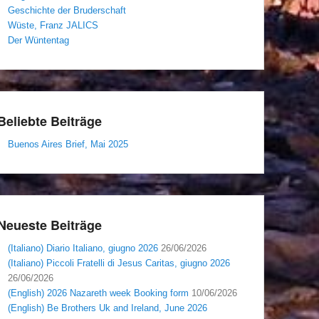
Geschichte der Bruderschaft
Wüste, Franz JALICS
Der Wüntentag
Beliebte Beiträge
Buenos Aires Brief, Mai 2025
Neueste Beiträge
(Italiano) Diario Italiano, giugno 2026
26/06/2026
(Italiano) Piccoli Fratelli di Jesus Caritas, giugno 2026
26/06/2026
(English) 2026 Nazareth week Booking form
10/06/2026
(English) Be Brothers Uk and Ireland, June 2026