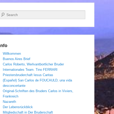
Suchen
Info
Willkommen
Buenos Aires Brief
Carlos Roberto, Werlvantbortlicher Bruder
Internationales Team. Tino FERRARI
Priestersbruderchaft Iesus Caritas
(Español) San Carlos de FOUCAULD, una vida
desconcertante
Original-Schriften des Bruders Carlos in Viviers,
Frankreich
Nazareth
Der Lebensrückblick
Mitgliedschaft in Der Bruderschaft