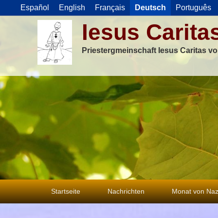
Español
English
Français
Deutsch
Português
Iesus Carita
Priestergmeinschaft Iesus Caritas v
Primäres
Startseite
Nachrichten
Monat von Naz
Menü