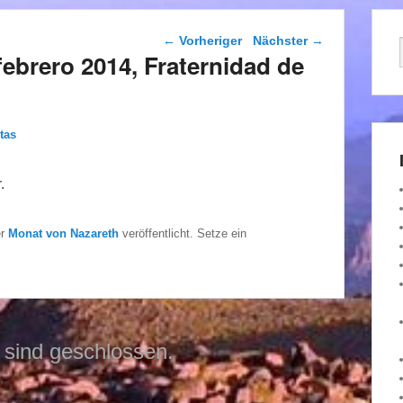
Beitragsnavigation
←
Vorheriger
Nächster
→
febrero 2014, Fraternidad de
tas
.
er
Monat von Nazareth
veröffentlicht. Setze ein
sind geschlossen.