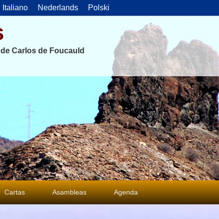
Italiano
Nederlands
Polski
s
s de Carlos de Foucauld
Cartas
Asambleas
Agenda