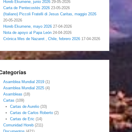
Horeb Ekumene, junio 2026
29-05-2026
Carta de Pentecostés 2026
23-05-2026
(Italiano) Piccoli Fratelli di Jesus Caritas, maggio 2026
20-05-2026
Horeb Ekumene, mayo 2026
27-04-2026
Nota de apoyo al Papa León
24-04-2026
Crónica Mes de Nazaret , Chile, febrero 2026
17-04-2026
Categorías
Asamblea Mundial 2019
(1)
Asamblea Mundial 2025
(4)
Asambleas
(18)
Cartas
(109)
Cartas de Aurelio
(33)
Cartas de Carlos Roberto
(2)
Cartas de Eric
(14)
Comunidad Horeb
(211)
Documentos
(421)