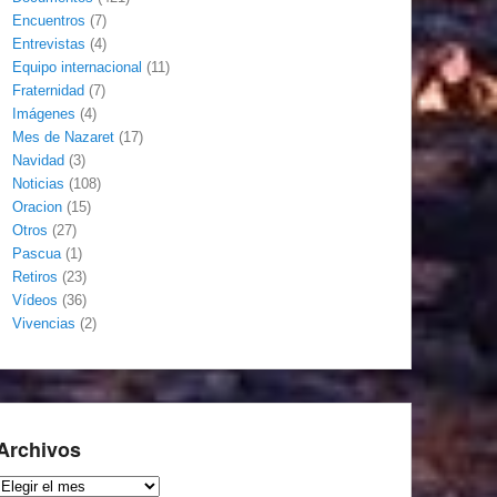
Encuentros
(7)
Entrevistas
(4)
Equipo internacional
(11)
Fraternidad
(7)
Imágenes
(4)
Mes de Nazaret
(17)
Navidad
(3)
Noticias
(108)
Oracion
(15)
Otros
(27)
Pascua
(1)
Retiros
(23)
Vídeos
(36)
Vivencias
(2)
Archivos
Archivos