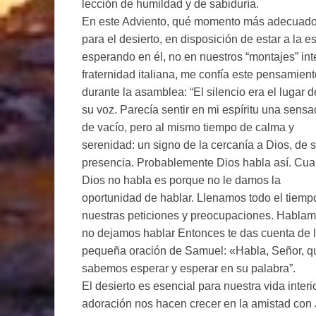
lección de humildad y de sabiduría.
En este Adviento, qué momento más adecuado 
para el desierto, en disposición de estar a la
esperando en él, no en nuestros “montajes” in
fraternidad italiana, me confía este pensamien
durante la asamblea: “El silencio era el lugar d
su voz. Parecía sentir en mi espíritu una sensa
de vacío, pero al mismo tiempo de calma y
serenidad: un signo de la cercanía a Dios, de 
presencia. Probablemente Dios habla así. Cu
Dios no habla es porque no le damos la
oportunidad de hablar. Llenamos todo el tiemp
nuestras peticiones y preocupaciones. Hablam
no dejamos hablar Entonces te das cuenta de 
pequeña oración de Samuel: «Habla, Señor, qu
sabemos esperar y esperar en su palabra”.
El desierto es esencial para nuestra vida interio
adoración nos hacen crecer en la amistad con