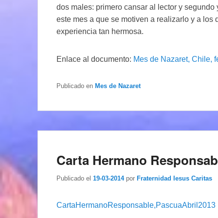
dos males: primero cansar al lector y segundo 
este mes a que se motiven a realizarlo y a los 
experiencia tan hermosa.
Enlace al documento:
Mes de Nazaret, Chile, 
Publicado en
Mes de Nazaret
Carta Hermano Responsabl
Publicado el
19-03-2014
por
Fraternidad Iesus Caritas
CartaHermanoResponsable,PascuaAbril2013