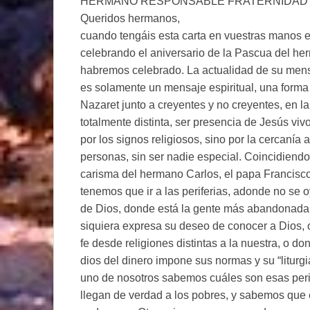
HERMANO RESPONSABLE FRATERNIDAD 
Queridos hermanos,
cuando tengáis esta carta en vuestras manos 
celebrando el aniversario de la Pascua del her
habremos celebrado. La actualidad de su mensa
es solamente un mensaje espiritual, una forma de
Nazaret junto a creyentes y no creyentes, en la
totalmente distinta, ser presencia de Jesús viv
por los signos religiosos, sino por la cercanía a
personas, sin ser nadie especial. Coincidiendo
carisma del hermano Carlos, el papa Francisc
tenemos que ir a las periferias, adonde no se 
de Dios, donde está la gente más abandonada,
siquiera expresa su deseo de conocer a Dios, 
fe desde religiones distintas a la nuestra, o do
dios del dinero impone sus normas y su “liturg
uno de nosotros sabemos cuáles son esas perife
llegan de verdad a los pobres, y sabemos que