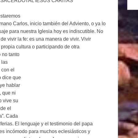
SACERDOTAL IESUS CARITAS
estaremos
mano Carlos, inicio también del Adviento, o ya lo
je para nuestra Iglesia hoy es indiscutible. No
 vivir la fe: es una manera de vivir. Vivir
 propia cultura o participando de otra
o no tanto
 las
 con el
o dice que
oye hablar
 que ni
o vive su
nde el
ia”. Cada
rias. El lenguaje y el testimonio del papa
 es incómodo para muchos eclesiásticos y