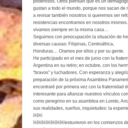
poderosos. Otros piensan que es un demagogo
gustan a todo el mundo, porque nos sacan de 
a revisar también nosotros si queremos ser ref
resistencias encontramos en nosotros mismos.
vivamos siempre en la misma casa…
Seguimos con preocupación la situación de h
diversas causas: Filipinas, Centroáfrica,
Honduras… Oramos por ellos y por su gente.
He participado en el mes de junio con la frater
Argentina en su retiro; en octubre, con los he
“bravos” y luchadores. Con esperanza y alegría
preparación de la próxima Asamblea Panameri
encontraré por primera vez con la fraternidad 
interesante para afianzar nuestros vínculos co
como peregrino en su asamblea en Loreto, Anc
sus realidades, sueños, inquietudes: la expe
￼￼
￼￼￼￼￼￼￼estuvieron en los comienzos de la f