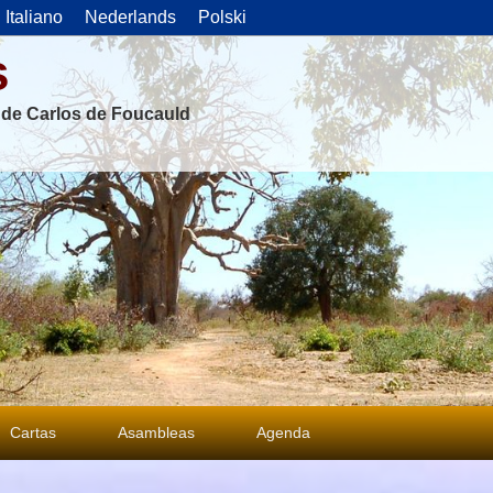
Italiano
Nederlands
Polski
s
s de Carlos de Foucauld
Cartas
Asambleas
Agenda