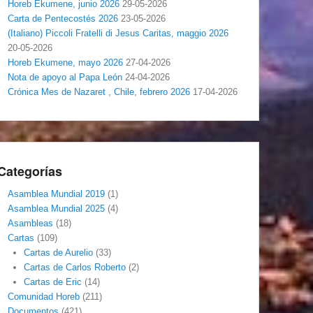
Horeb Ekumene, junio 2026
29-05-2026
Carta de Pentecostés 2026
23-05-2026
(Italiano) Piccoli Fratelli di Jesus Caritas, maggio 2026
20-05-2026
Horeb Ekumene, mayo 2026
27-04-2026
Nota de apoyo al Papa León
24-04-2026
Crónica Mes de Nazaret , Chile, febrero 2026
17-04-2026
Categorías
Asamblea Mundial 2019
(1)
Asamblea Mundial 2025
(4)
Asambleas
(18)
Cartas
(109)
Cartas de Aurelio
(33)
Cartas de Carlos Roberto
(2)
Cartas de Eric
(14)
Comunidad Horeb
(211)
Documentos
(421)