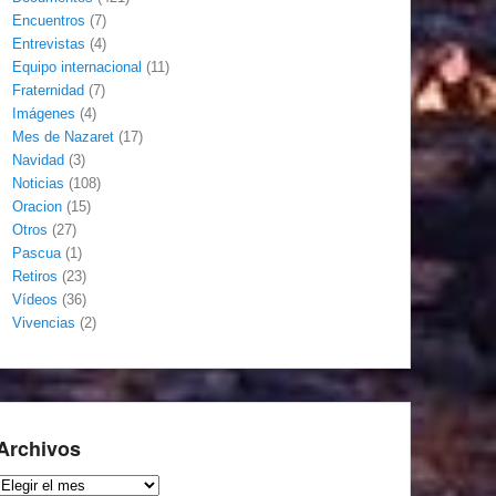
Encuentros
(7)
Entrevistas
(4)
Equipo internacional
(11)
Fraternidad
(7)
Imágenes
(4)
Mes de Nazaret
(17)
Navidad
(3)
Noticias
(108)
Oracion
(15)
Otros
(27)
Pascua
(1)
Retiros
(23)
Vídeos
(36)
Vivencias
(2)
Archivos
Archivos