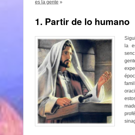
es la gente
»
1. Partir de lo humano
Sigu
la e
senc
gent
expe
époc
fami
orac
esto
madu
prof
sina