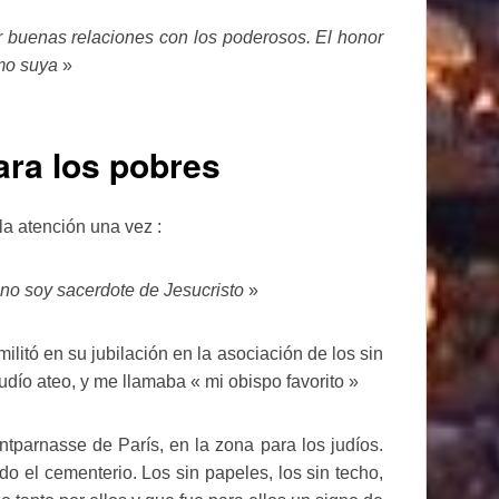
r buenas relaciones con los poderosos. El honor
omo suya
»
ara los pobres
a atención una vez :
 no soy sacerdote de Jesucristo
»
itó en su jubilación en la asociación de los sin
udío ateo, y me llamaba « mi obispo favorito »
tparnasse de París, en la zona para los judíos.
do el cementerio. Los sin papeles, los sin techo,