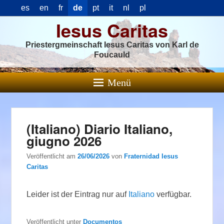
es
en
fr
de
pt
it
nl
pl
Iesus Caritas
Priestergmeinschaft Iesus Caritas von Karl de
Foucauld
Menü
(Italiano) Diario Italiano,
giugno 2026
Veröffentlicht am
26/06/2026
von
Fraternidad Iesus
Caritas
Leider ist der Eintrag nur auf
Italiano
verfügbar.
Veröffentlicht unter
Documentos