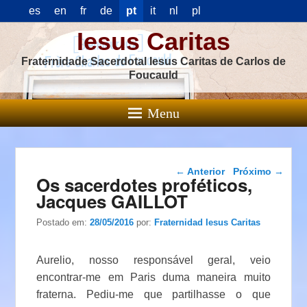
es
en
fr
de
pt
it
nl
pl
Iesus Caritas
Fraternidade Sacerdotal Iesus Caritas de Carlos de
Foucauld
Menu
Navegação das
←
Anterior
Próximo
→
Os sacerdotes proféticos,
postagens
Jacques GAILLOT
Postado em:
28/05/2016
por:
Fraternidad Iesus Caritas
Aurelio, nosso responsável geral, veio
encontrar-me em Paris duma maneira muito
fraterna. Pediu-me que partilhasse o que