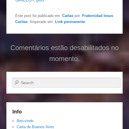
Este post foi publicado em:
Cartas
por:
Fraternidad Iesus
Caritas
. Arquivado em:
Link permanente
.
Comentários estão desabilitados no
momento.
Pesquisar…
Info
Ben-vindo
Carta de Buenos Aires