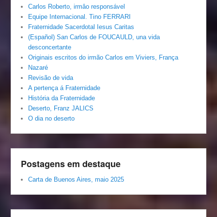
Carlos Roberto, irmâo responsável
Equipe Internacional. Tino FERRARI
Fraternidade Sacerdotal Iesus Caritas
(Español) San Carlos de FOUCAULD, una vida
desconcertante
Originais escritos do irmão Carlos em Viviers, França
Nazaré
Revisão de vida
A pertença á Fraternidade
História da Fraternidade
Deserto, Franz JALICS
O dia no deserto
Postagens em destaque
Carta de Buenos Aires, maio 2025