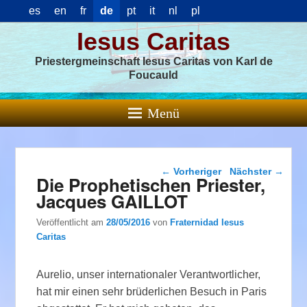
es
en
fr
de
pt
it
nl
pl
Iesus Caritas
Priestergmeinschaft Iesus Caritas von Karl de
Foucauld
Menü
Beitragsnavigation
←
Vorheriger
Nächster
→
Die Prophetischen Priester,
Jacques GAILLOT
Veröffentlicht am
28/05/2016
von
Fraternidad Iesus
Caritas
Aurelio, unser internationaler Verantwortlicher,
hat mir einen sehr brüderlichen Besuch in Paris