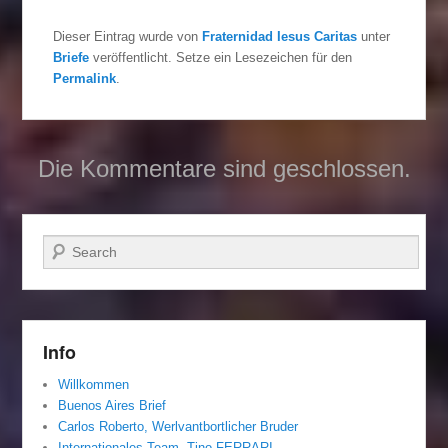
Dieser Eintrag wurde von
Fraternidad Iesus Caritas
unter
Briefe
veröffentlicht. Setze ein Lesezeichen für den
Permalink
.
Die Kommentare sind geschlossen.
Suchen
Info
Willkommen
Buenos Aires Brief
Carlos Roberto, Werlvantbortlicher Bruder
Internationales Team. Tino FERRARI