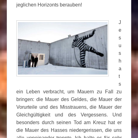
jeglichen Horizonts berauben!
J
e
s
u
s
h
a
t
s
ein Leben verbracht, um Mauern zu Fall zu
bringen: die Mauer des Geldes, die Mauer der
Vorurteile und des Misstrauens, die Mauer der
Gleichgültigkeit und des Vergessens. Und
besonders durch seinen Tod am Kreuz hat er
die Mauer des Hasses niedergerissen, die uns
alle voneinander trennte. Ich halte es für sehr