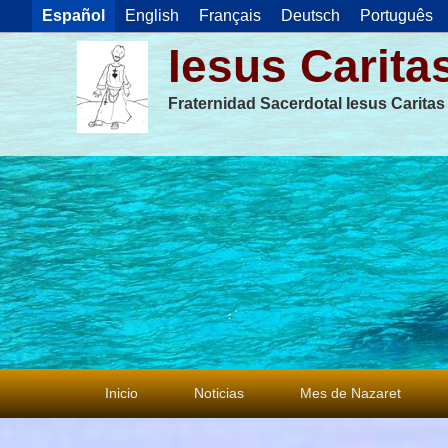
Español
English
Français
Deutsch
Português
Iesus Carita
Fraternidad Sacerdotal Iesus Carita
Menú
Inicio
Noticias
Mes de Nazaret
principal