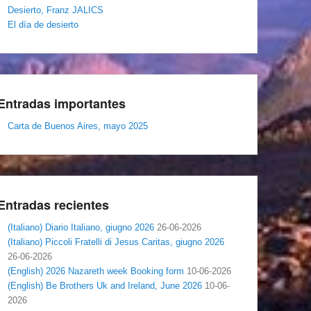
Desierto, Franz JALICS
El día de desierto
Entradas importantes
Carta de Buenos Aires, mayo 2025
Entradas recientes
(Italiano) Diario Italiano, giugno 2026
26-06-2026
(Italiano) Piccoli Fratelli di Jesus Caritas, giugno 2026
26-06-2026
(English) 2026 Nazareth week Booking form
10-06-2026
(English) Be Brothers Uk and Ireland, June 2026
10-06-
2026