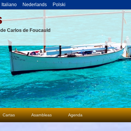
Italiano
Nederlands
Polski
s
s de Carlos de Foucauld
Cartas
Asambleas
Agenda