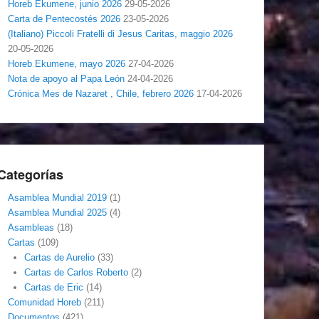
Horeb Ekumene, junio 2026
29-05-2026
Carta de Pentecostés 2026
23-05-2026
(Italiano) Piccoli Fratelli di Jesus Caritas, maggio 2026
20-05-2026
Horeb Ekumene, mayo 2026
27-04-2026
Nota de apoyo al Papa León
24-04-2026
Crónica Mes de Nazaret , Chile, febrero 2026
17-04-2026
Categorías
Asamblea Mundial 2019
(1)
Asamblea Mundial 2025
(4)
Asambleas
(18)
Cartas
(109)
Cartas de Aurelio
(33)
Cartas de Carlos Roberto
(2)
Cartas de Eric
(14)
Comunidad Horeb
(211)
Documentos
(421)