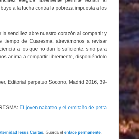
illez elegida libremente permite resistir al
buye a la lucha contra la pobreza impuesta a los
r la sencillez abre nuestro corazón al compartir y
te tiempo de Cuaresma, atrevámonos a revisar
ciencia a los que no dan lo suficiente, sino para
 nos anima a compartir libremente, disponiéndolo
eer, Editorial perpetuo Socorro, Madrid 2016, 39-
ARESMA:
El joven nabateo y el ermitaño de petra
aternidad Iesus Caritas
. Guarda el
enlace permanente
.