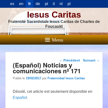
es
en
fr
de
pt
it
nl
pl
Iesus Caritas
Fraternité Sacerdotale Iesus Caritas de Charles de
Foucauld
Menu
Navigation dans les
←
Précédent
Suivant
→
(Español) Noticias y
articles
comunicaciones nº 171
Publié le
19/02/2017
par
Fraternidad Iesus Caritas
Désolé, cet article est seulement disponible en
Español
.