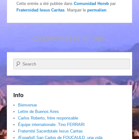
Cette entrée a été publiée dans
Comunidad Horeb
par
Fraternidad Iesus Caritas
. Marquer le
permalien
.
Commentaires fermés.
Recherche
Info
Bienvenue
Lettre de Buenos Aires
Carlos Roberto, frère responsable
Équipe internationale. Tino FERRARI
Fraternité Sacerdotale Iesus Caritas
(Español) San Carlos de FOUCAULD, una vida