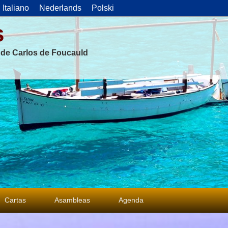
Italiano
Nederlands
Polski
s
s de Carlos de Foucauld
Cartas
Asambleas
Agenda