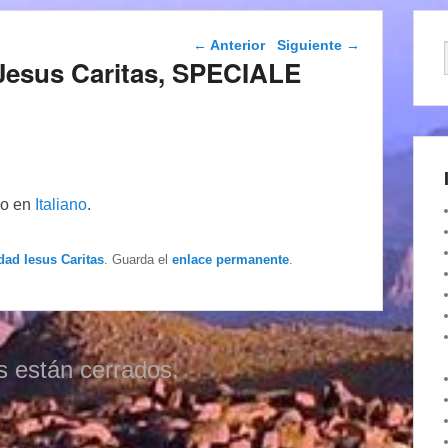
Navegación de
←
Anterior
Siguiente
→
entradas
di Jesus Caritas, SPECIALE
lo en
Italiano
.
dad Iesus Caritas
. Guarda el
enlace permanente
.
s están cerrados.