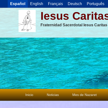
Español
English
Français
Deutsch
Português
Iesus Carita
Fraternidad Sacerdotal Iesus Carita
Menú
Inicio
Noticias
Mes de Nazaret
principal