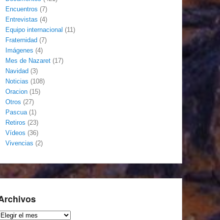
Encuentros
(7)
Entrevistas
(4)
Equipo internacional
(11)
Fraternidad
(7)
Imágenes
(4)
Mes de Nazaret
(17)
Navidad
(3)
Noticias
(108)
Oracion
(15)
Otros
(27)
Pascua
(1)
Retiros
(23)
Vídeos
(36)
Vivencias
(2)
Archivos
Archivos