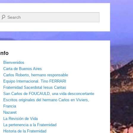
Buscar
Info
Bienvenidos
Carta de Buenos Aires
Carlos Roberto, hermano responsable
Equipo Internacional. Tino FERRARI
Fraternidad Sacerdotal Iesus Caritas
San Carlos de FOUCAULD, una vida desconcertante
Escritos originales del hermano Carlos en Viviers,
Francia
Nazaret
La Revisión de Vida
La pertenencia a la Fraternidad
Historia de la Fraternidad