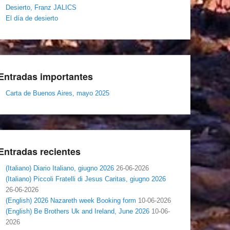
Desierto, Franz JALICS
El día de desierto
Entradas importantes
Carta de Buenos Aires, mayo 2025
Entradas recientes
(Italiano) Diario Italiano, giugno 2026
26-06-2026
(Italiano) Piccoli Fratelli di Jesus Caritas, giugno 2026
26-06-2026
(English) 2026 Nazareth week Booking form
10-06-2026
(English) Be Brothers Uk and Ireland, June 2026
10-06-
2026