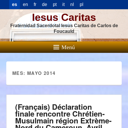
es
en
fr
de
pt
it
nl
pl
Iesus Caritas
Fraternidad Sacerdotal Iesus Caritas de Carlos de
Foucauld
Menú
MES:
MAYO 2014
(Français) Déclaration
finale rencontre Chrétien-
Musulmain région Extrème-
Nord du Cameroun. Avril