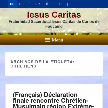
es
en
fr
de
pt
it
nl
pl
Iesus Caritas
Fraternidad Sacerdotal Iesus Caritas de Carlos de
Foucauld
Menú
ARCHIVOS DE LA ETIQUETA:
CHRETIENS
(Français) Déclaration
finale rencontre Chrétien-
Musulmain région Extrème-