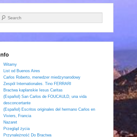
Szukaj
Info
Witamy
List od Buenos Aires
Carlos Roberto, menedzer miedzynarodowy
Zespól Internationales. Tino FERRARI
Bractwa kaplanskie Iesus Caritas
(Español) San Carlos de FOUCAULD, una vida
desconcertante
(Español) Escritos originales del hermano Carlos en
Viviers, Francia
Nazaret
Przegląd życia
Przynależność Do Bractwa