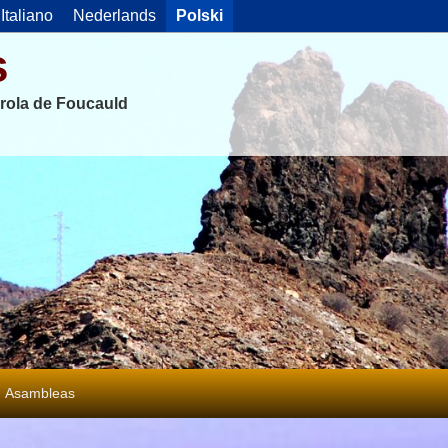
Italiano
Nederlands
Polski
s
rola de Foucauld
Asambleas