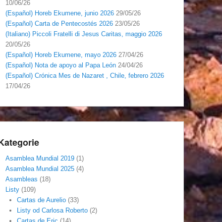
10/06/26
(Español) Horeb Ekumene, junio 2026
29/05/26
(Español) Carta de Pentecostés 2026
23/05/26
(Italiano) Piccoli Fratelli di Jesus Caritas, maggio 2026
20/05/26
(Español) Horeb Ekumene, mayo 2026
27/04/26
(Español) Nota de apoyo al Papa León
24/04/26
(Español) Crónica Mes de Nazaret , Chile, febrero 2026
17/04/26
Kategorie
Asamblea Mundial 2019
(1)
Asamblea Mundial 2025
(4)
Asambleas
(18)
Listy
(109)
Cartas de Aurelio
(33)
Listy od Carlosa Roberto
(2)
Cartas de Eric
(14)