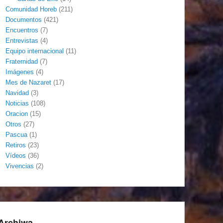
Comunidad Horeb
(211)
Documentos
(421)
Encuentros
(7)
Entrevistas
(4)
Equipo internacional
(11)
Fraternidad
(7)
Imágenes
(4)
Mes de Nazaret
(17)
Navidad
(3)
Noticias
(108)
Oracion
(15)
Otros
(27)
Pascua
(1)
Retiros
(23)
Vídeos
(36)
Vivencias
(2)
Archiwa