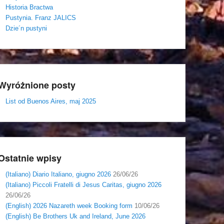
Historia Bractwa
Pustynia. Franz JALICS
Dzie´n pustyni
Wyróżnione posty
List od Buenos Aires, maj 2025
Ostatnie wpisy
(Italiano) Diario Italiano, giugno 2026
26/06/26
(Italiano) Piccoli Fratelli di Jesus Caritas, giugno 2026
26/06/26
(English) 2026 Nazareth week Booking form
10/06/26
(English) Be Brothers Uk and Ireland, June 2026