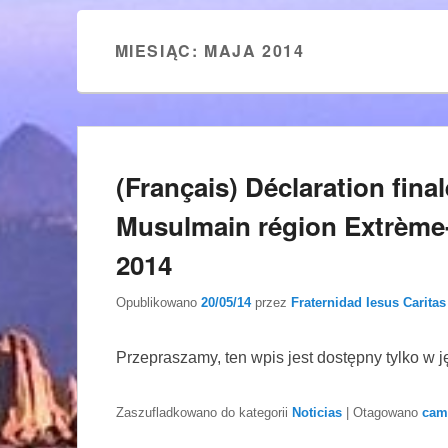
MIESIĄC:
MAJA 2014
(Français) Déclaration fina
Musulmain région Extrème
2014
Opublikowano
20/05/14
przez
Fraternidad Iesus Caritas
Przepraszamy, ten wpis jest dostępny tylko w 
Zaszufladkowano do kategorii
Noticias
|
Otagowano
cam