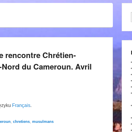
le rencontre Chrétien-
-Nord du Cameroun. Avril
języku
Français
.
eroun
,
chretiens
,
musulmans