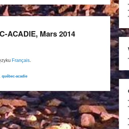
EC-ACADIE, Mars 2014
języku
Français
.
,
québec-acadie