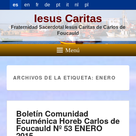
es
en
fr
de
pt
it
nl
pl
Iesus Caritas
Fraternidad Sacerdotal Iesus Caritas de Carlos de
Foucauld
Menú
ARCHIVOS DE LA ETIQUETA:
ENERO
Boletín Comunidad
Ecuménica Horeb Carlos de
Foucauld Nº 53 ENERO
2015