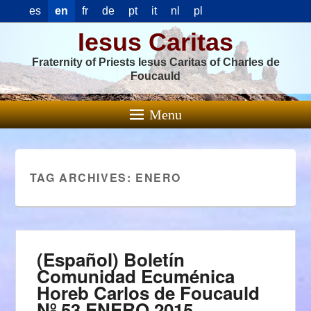
es
en
fr
de
pt
it
nl
pl
Iesus Caritas
Fraternity of Priests Iesus Caritas of Charles de
Foucauld
Menu
TAG ARCHIVES:
ENERO
(Español) Boletín
Comunidad Ecuménica
Horeb Carlos de Foucauld
Nº 53 ENERO 2015