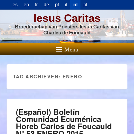
es
en
fr
de
pt
it
nl
pl
Iesus Caritas
Broederschap van Priesters Iesus Caritas van
Charles de Foucauld
Menu
TAG ARCHIEVEN:
ENERO
(Español) Boletín
Comunidad Ecuménica
Horeb Carlos de Foucauld
Nº 53 ENERO 2015