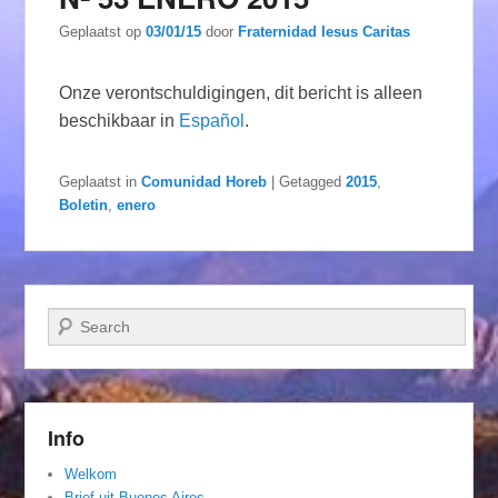
Geplaatst op
03/01/15
door
Fraternidad Iesus Caritas
Onze verontschuldigingen, dit bericht is alleen
beschikbaar in
Español
.
Geplaatst in
Comunidad Horeb
|
Getagged
2015
,
Boletin
,
enero
Zoeken
Info
Welkom
Brief uit Buenos Aires