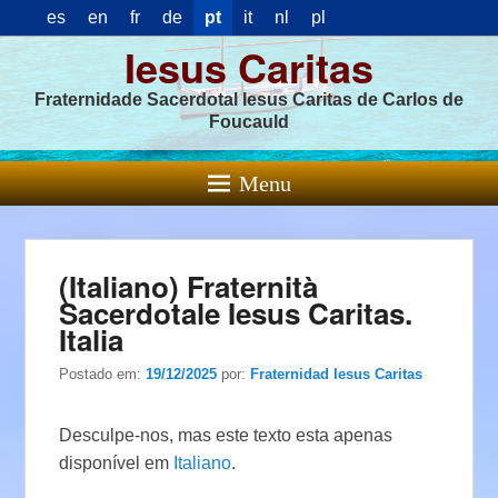
es
en
fr
de
pt
it
nl
pl
Iesus Caritas
Fraternidade Sacerdotal Iesus Caritas de Carlos de
Foucauld
Menu
(Italiano) Fraternità
Sacerdotale Iesus Caritas.
Italia
Postado em:
19/12/2025
por:
Fraternidad Iesus Caritas
Desculpe-nos, mas este texto esta apenas
disponível em
Italiano
.