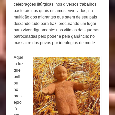
celebrações litúrgicas, nos diversos trabalhos
pastorais nos quais estamos envolvidos; na
multidão dos migrantes que saem de seu país
deixando tudo para traz, procurando um lugar
para viver dignamente; nas vítimas das guerras
patrocinadas pelo poder e pela ganância; no
massacre dos povos por ideologias de morte.
Aque
la luz
que
brilh
ou
no
pres
épio
lá