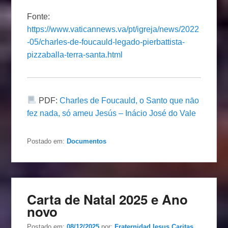
Fonte:
https://www.vaticannews.va/pt/igreja/news/2022
-05/charles-de-foucauld-legado-pierbattista-
pizzaballa-terra-santa.html
PDF:
Charles de Foucauld, o Santo que nāo
fez nada, só ameu Jesús – Inácio José do Vale
Postado em:
Documentos
Carta de Natal 2025 e Ano
novo
Postado em:
08/12/2025
por:
Fraternidad Iesus Caritas