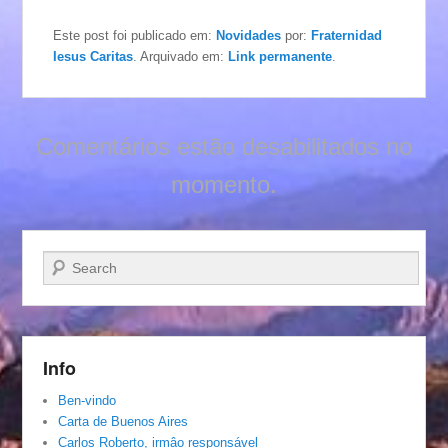
Este post foi publicado em:
Novidades
por:
Fraternidad
Iesus Caritas
. Arquivado em:
Link permanente
.
Comentários estão desabilitados no
momento.
Pesquisar…
Info
Ben-vindo
Carta de Buenos Aires
Carlos Roberto, irmâo responsável