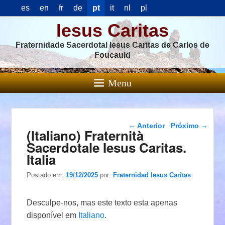
es
en
fr
de
pt
it
nl
pl
Iesus Caritas
Fraternidade Sacerdotal Iesus Caritas de Carlos de
Foucauld
Menu
Navegação das
←
Anterior
Próximo
→
(Italiano) Fraternità
postagens
Sacerdotale Iesus Caritas.
Italia
Postado em:
19/12/2025
por:
Fraternidad Iesus Caritas
Desculpe-nos, mas este texto esta apenas
disponível em
Italiano
.