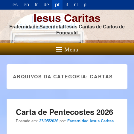
es
en
fr
de
pt
it
nl
pl
Iesus Caritas
Fraternidade Sacerdotal Iesus Caritas de Carlos de
Foucauld
Menu
ARQUIVOS DA CATEGORIA:
CARTAS
Carta de Pentecostes 2026
Postado em:
23/05/2026
por:
Fraternidad Iesus Caritas