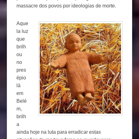
massacre dos povos por ideologias de morte.
Aque
la luz
que
brilh
ou
no
pres
épio
lá
em
Belé
m,
brilh
a
ainda hoje na luta para erradicar estas