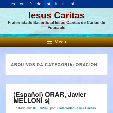
es
en
fr
de
pt
it
nl
pl
Iesus Caritas
Fraternidade Sacerdotal Iesus Caritas de Carlos de
Foucauld
Menu
ARQUIVOS DA CATEGORIA:
ORACION
(Español) ORAR, Javier
MELLONI sj
Postado em:
01/03/2026
por:
Fraternidad Iesus Caritas