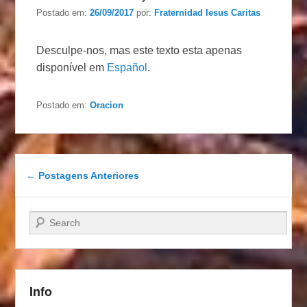
Postado em:
26/09/2017
por:
Fraternidad Iesus Caritas
Desculpe-nos, mas este texto esta apenas
disponível em
Español
.
Postado em:
Oracion
Navegação das postagens
←
Postagens Anteriores
Pesquisar…
Info