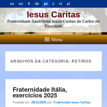
es
en
fr
de
pt
it
nl
pl
Iesus Caritas
Fraternidade Sacerdotal Iesus Caritas de Carlos de
Foucauld
Menu
ARQUIVOS DA CATEGORIA:
RETIROS
Fraternidade Itália,
exercícios 2025
Postado em:
28/11/2025
por:
Fraternidad Iesus Caritas