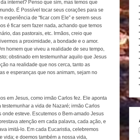
r da internet? Penso que sim, mas temos que
mundo. É Possível tocar seus corações para se
m experiência de “ficar com Ele” e serem seus
s é ficar sem fazer nada, achando que temos
rio, das pastorais, etc. Irmãos, creio que
vivermos a proximidade, a bondade e o amor.
Um homem que viveu a realidade de seu tempo,
sto; obstinado em testemunhar aquilo que Jesus
nção na realidade que nos cerca, tanto as
grias e esperanças que nos animam, sejam no
xos em Jesus, como irmão Carlos fez. Ele aponta
a testemunhar a vida de Nazaré; irmão Carlos
ões onde esteve. Escutemos o Bem-amado Jesus
prestava atenção em cada palavra, cada ação, e
va imitá-lo. Em cada Eucaristia, celebremos
 vida; e doemos também a nossa vida,