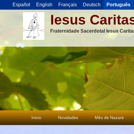
Español
English
Français
Deutsch
Português
Iesus Carita
Fraternidade Sacerdotal Iesus Carit
Menu
Inicio
Novidades
Mês de Nazaré
principal