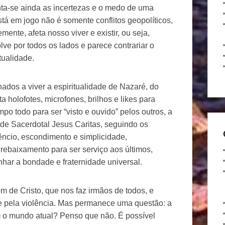
nta-se ainda as incertezas e o medo de uma
stá em jogo não é somente conflitos geopolíticos,
nte, afeta nosso viver e existir, ou seja,
ve por todos os lados e parece contrariar o
tualidade.
dos a viver a espiritualidade de Nazaré, do
a holofotes, microfones, brilhos e likes para
po todo para ser “visto e ouvido” pelos outros, a
ade Sacerdotal Jesus Caritas, seguindo os
lêncio, escondimento e simplicidade,
rebaixamento para ser serviço aos últimos,
har a bondade e fraternidade universal.
m de Cristo, que nos faz irmãos de todos, e
a e pela violência. Mas permanece uma questão: a
m o mundo atual? Penso que não. É possível