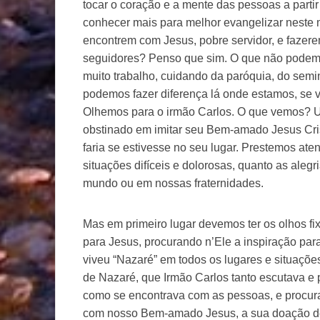
tocar o coração e a mente das pessoas a parti
conhecer mais para melhor evangelizar neste 
encontrem com Jesus, pobre servidor, e fazere
seguidores? Penso que sim. O que não podemo
muito trabalho, cuidando da paróquia, do seminá
podemos fazer diferença lá onde estamos, se 
Olhemos para o irmão Carlos. O que vemos? 
obstinado em imitar seu Bem-amado Jesus Cri
faria se estivesse no seu lugar. Prestemos ate
situações difíceis e dolorosas, quanto as ale
mundo ou em nossas fraternidades.
Mas em primeiro lugar devemos ter os olhos fi
para Jesus, procurando n’Ele a inspiração par
viveu “Nazaré” em todos os lugares e situaç
de Nazaré, que Irmão Carlos tanto escutava e 
como se encontrava com as pessoas, e procura
com nosso Bem-amado Jesus, a sua doação de