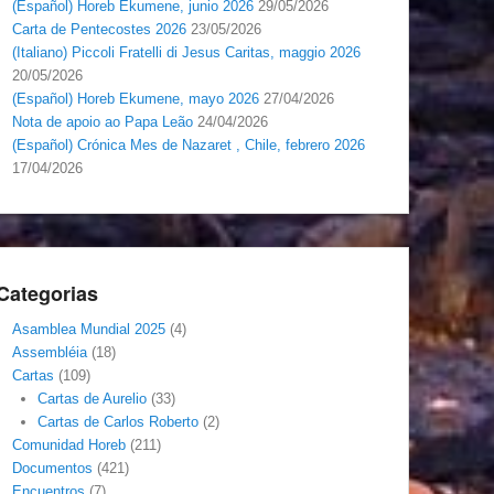
(Español) Horeb Ekumene, junio 2026
29/05/2026
Carta de Pentecostes 2026
23/05/2026
(Italiano) Piccoli Fratelli di Jesus Caritas, maggio 2026
20/05/2026
(Español) Horeb Ekumene, mayo 2026
27/04/2026
Nota de apoio ao Papa Leão
24/04/2026
(Español) Crónica Mes de Nazaret , Chile, febrero 2026
17/04/2026
Categorias
Asamblea Mundial 2025
(4)
Assembléia
(18)
Cartas
(109)
Cartas de Aurelio
(33)
Cartas de Carlos Roberto
(2)
Comunidad Horeb
(211)
Documentos
(421)
Encuentros
(7)