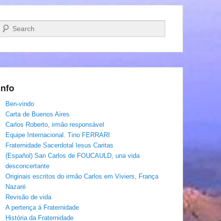
Pesquisar…
Info
Ben-vindo
Carta de Buenos Aires
Carlos Roberto, irmâo responsável
Equipe Internacional. Tino FERRARI
Fraternidade Sacerdotal Iesus Caritas
(Español) San Carlos de FOUCAULD, una vida
desconcertante
Originais escritos do irmão Carlos em Viviers, França
Nazaré
Revisão de vida
A pertença á Fraternidade
História da Fraternidade