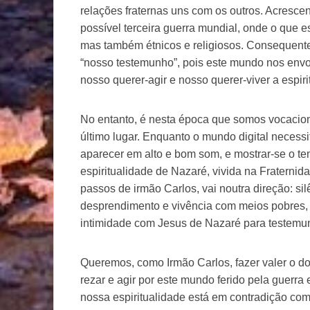
relações fraternas uns com os outros. Acresce
possível terceira guerra mundial, onde o que e
mas também étnicos e religiosos. Consequenteme
“nosso testemunho”, pois este mundo nos envol
nosso querer-agir e nosso querer-viver a espiri
No entanto, é nesta época que somos vocaciona
último lugar. Enquanto o mundo digital necessit
aparecer em alto e bom som, e mostrar-se o tem
espiritualidade de Nazaré, vivida na Fraternid
passos de irmão Carlos, vai noutra direção: si
desprendimento e vivência com meios pobres, 
intimidade com Jesus de Nazaré para testemun
Queremos, como Irmão Carlos, fazer valer o do
rezar e agir por este mundo ferido pela guerr
nossa espiritualidade está em contradição co