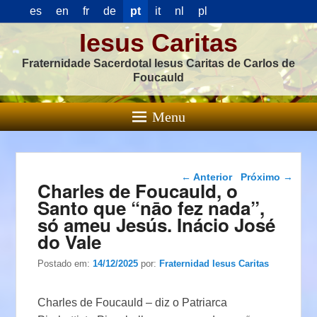
es
en
fr
de
pt
it
nl
pl
Iesus Caritas
Fraternidade Sacerdotal Iesus Caritas de Carlos de
Foucauld
Menu
Navegação das
←
Anterior
Próximo
→
Charles de Foucauld, o
postagens
Santo que “nāo fez nada”,
só ameu Jesús. Inácio José
do Vale
Postado em:
14/12/2025
por:
Fraternidad Iesus Caritas
Charles de Foucauld – diz o Patriarca