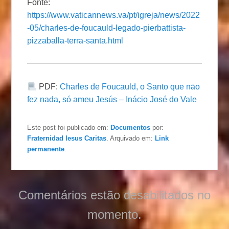
Fonte:
https://www.vaticannews.va/pt/igreja/news/2022
-05/charles-de-foucauld-legado-pierbattista-
pizzaballa-terra-santa.html
PDF:
Charles de Foucauld, o Santo que nāo
fez nada, só ameu Jesús – Inácio José do Vale
Este post foi publicado em:
Documentos
por:
Fraternidad Iesus Caritas
. Arquivado em:
Link
permanente
.
Comentários estão desabilitados no
momento.