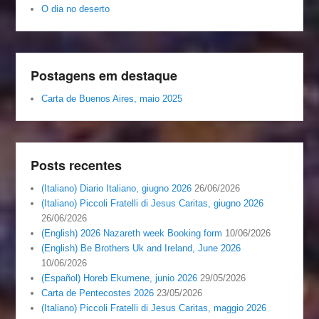
O dia no deserto
Postagens em destaque
Carta de Buenos Aires, maio 2025
Posts recentes
(Italiano) Diario Italiano, giugno 2026
26/06/2026
(Italiano) Piccoli Fratelli di Jesus Caritas, giugno 2026
26/06/2026
(English) 2026 Nazareth week Booking form
10/06/2026
(English) Be Brothers Uk and Ireland, June 2026
10/06/2026
(Español) Horeb Ekumene, junio 2026
29/05/2026
Carta de Pentecostes 2026
23/05/2026
(Italiano) Piccoli Fratelli di Jesus Caritas, maggio 2026