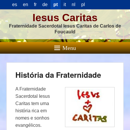
es
en
fr
de
pt
it
nl
pl
Iesus Caritas
Fraternidade Sacerdotal Iesus Caritas de Carlos de
Foucauld
Menu
História da Fraternidade
A Fraternidade
Sacerdotal Iesus
Caritas tem uma
história rica em
nomes e sonhos
evangélicos.