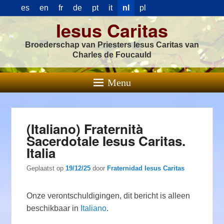
es
en
fr
de
pt
it
nl
pl
Iesus Caritas
Broederschap van Priesters Iesus Caritas van
Charles de Foucauld
Menu
(Italiano) Fraternità
Sacerdotale Iesus Caritas.
Italia
Geplaatst op
19/12/25
door
Fraternidad Iesus Caritas
Onze verontschuldigingen, dit bericht is alleen
beschikbaar in
Italiano
.