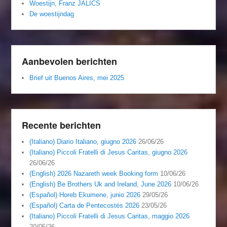
Woestijn, Franz JALICS
De woestijndag
Aanbevolen berichten
Brief uit Buenos Aires, mei 2025
Recente berichten
(Italiano) Diario Italiano, giugno 2026
26/06/26
(Italiano) Piccoli Fratelli di Jesus Caritas, giugno 2026
26/06/26
(English) 2026 Nazareth week Booking form
10/06/26
(English) Be Brothers Uk and Ireland, June 2026
10/06/26
(Español) Horeb Ekumene, junio 2026
29/05/26
(Español) Carta de Pentecostés 2026
23/05/26
(Italiano) Piccoli Fratelli di Jesus Caritas, maggio 2026
20/05/26