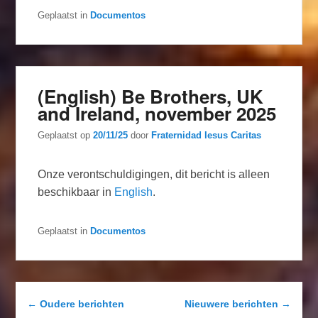
Geplaatst in
Documentos
(English) Be Brothers, UK
and Ireland, november 2025
Geplaatst op
20/11/25
door
Fraternidad Iesus Caritas
Onze verontschuldigingen, dit bericht is alleen
beschikbaar in
English
.
Geplaatst in
Documentos
Berichtnavigatie
←
Oudere berichten
Nieuwere berichten
→