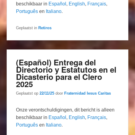
beschikbaar in
Español
,
English
,
Français
,
Português
en
Italiano
.
Geplaatst in
Retiros
(Español) Entrega del
Directorio y Estatutos en el
Dicasterio para el Clero
2025
Geplaatst op
22/11/25
door
Fraternidad Iesus Caritas
Onze verontschuldigingen, dit bericht is alleen
beschikbaar in
Español
,
English
,
Français
,
Português
en
Italiano
.