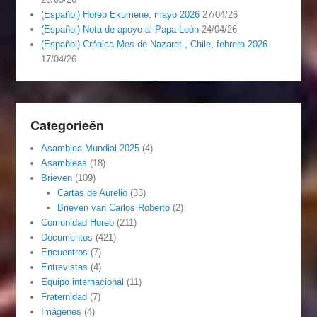
(Español) Horeb Ekumene, mayo 2026
27/04/26
(Español) Nota de apoyo al Papa León
24/04/26
(Español) Crónica Mes de Nazaret , Chile, febrero 2026
17/04/26
Categorieën
Asamblea Mundial 2025
(4)
Asambleas
(18)
Brieven
(109)
Cartas de Aurelio
(33)
Brieven van Carlos Roberto
(2)
Comunidad Horeb
(211)
Documentos
(421)
Encuentros
(7)
Entrevistas
(4)
Equipo internacional
(11)
Fraternidad
(7)
Imágenes
(4)