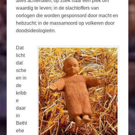
alles achterlaten, op zoek naar een plek om
waardig te leven; in de slachtoffers van
oorlogen die worden gesponsord door macht en
hebzucht; in de massamoord op volkeren door
doodsideologieën.
Dat
licht
dat
sche
en in
de
kribb
e
daar
in
Bethl
ehe