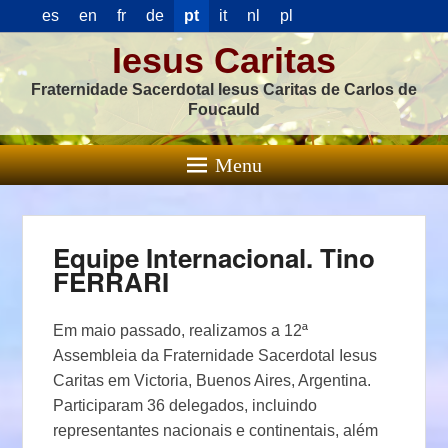
es
en
fr
de
pt
it
nl
pl
Iesus Caritas
Fraternidade Sacerdotal Iesus Caritas de Carlos de
Foucauld
Menu
Equipe Internacional. Tino
FERRARI
Em maio passado, realizamos a 12ª
Assembleia da Fraternidade Sacerdotal Iesus
Caritas em Victoria, Buenos Aires, Argentina.
Participaram 36 delegados, incluindo
representantes nacionais e continentais, além