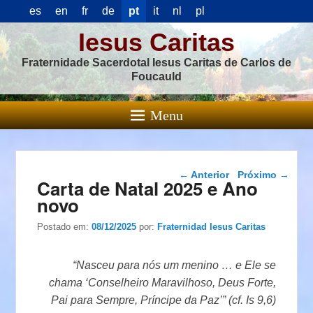
es
en
fr
de
pt
it
nl
pl
Iesus Caritas
Fraternidade Sacerdotal Iesus Caritas de Carlos de
Foucauld
Menu
Navegação das
←
Anterior
Próximo
→
Carta de Natal 2025 e Ano
postagens
novo
Postado em:
08/12/2025
por:
Fraternidad Iesus Caritas
“Nasceu para nós um menino … e Ele se
chama ‘Conselheiro Maravilhoso, Deus Forte,
Pai para Sempre, Príncipe da Paz’” (cf. Is 9,6)