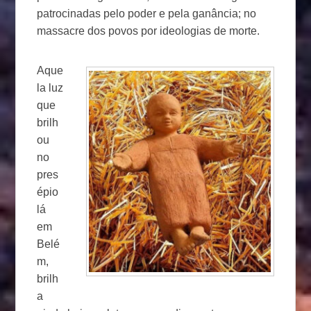
patrocinadas pelo poder e pela ganância; no
massacre dos povos por ideologias de morte.
Aque
la luz
que
brilh
ou
no
pres
épio
lá
em
Belé
m,
brilh
a