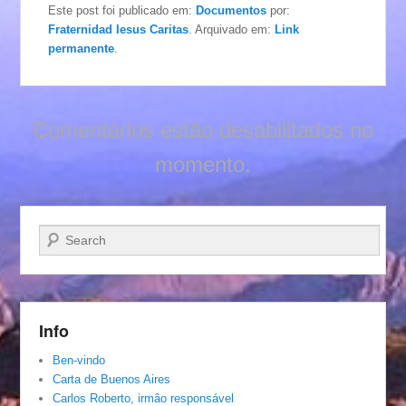
Este post foi publicado em:
Documentos
por:
Fraternidad Iesus Caritas
. Arquivado em:
Link
permanente
.
Comentários estão desabilitados no
momento.
Pesquisar…
Info
Ben-vindo
Carta de Buenos Aires
Carlos Roberto, irmâo responsável