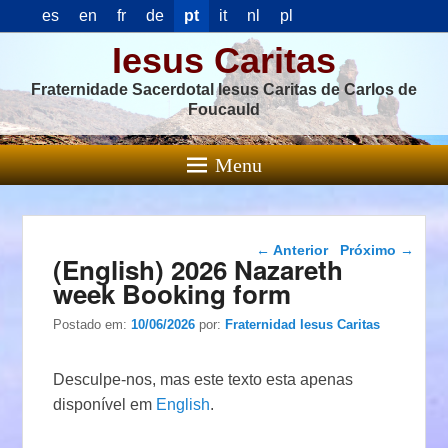
es
en
fr
de
pt
it
nl
pl
Iesus Caritas
Fraternidade Sacerdotal Iesus Caritas de Carlos de
Foucauld
Menu
Navegação das
←
Anterior
Próximo
→
(English) 2026 Nazareth
postagens
week Booking form
Postado em:
10/06/2026
por:
Fraternidad Iesus Caritas
Desculpe-nos, mas este texto esta apenas
disponível em
English
.