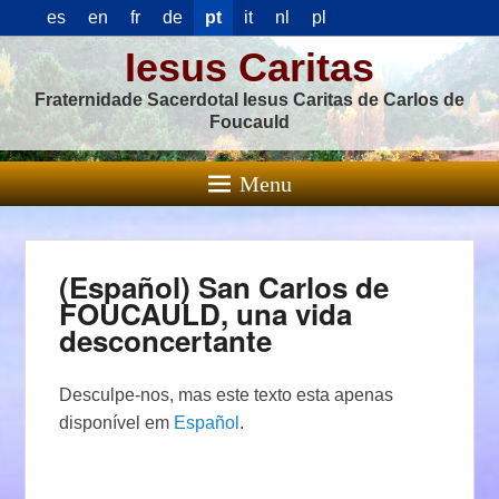
es
en
fr
de
pt
it
nl
pl
Iesus Caritas
Fraternidade Sacerdotal Iesus Caritas de Carlos de
Foucauld
Menu
(Español) San Carlos de
FOUCAULD, una vida
desconcertante
Desculpe-nos, mas este texto esta apenas
disponível em
Español
.