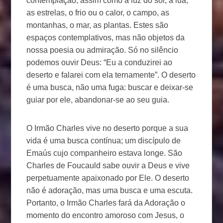
contemplação, assim como a luz do sol, a lua,
as estrelas, o frio ou o calor, o campo, as
montanhas, o mar, as plantas. Estes são
espaços contemplativos, mas não objetos da
nossa poesia ou admiração. Só no silêncio
podemos ouvir Deus: “Eu a conduzirei ao
deserto e falarei com ela ternamente”. O deserto
é uma busca, não uma fuga: buscar e deixar-se
guiar por ele, abandonar-se ao seu guia.
O Irmão Charles vive no deserto porque a sua
vida é uma busca contínua; um discípulo de
Emaús cujo companheiro estava longe. São
Charles de Foucauld sabe ouvir a Deus e vive
perpetuamente apaixonado por Ele. O deserto
não é adoração, mas uma busca e uma escuta.
Portanto, o Irmão Charles fará da Adoração o
momento do encontro amoroso com Jesus, o