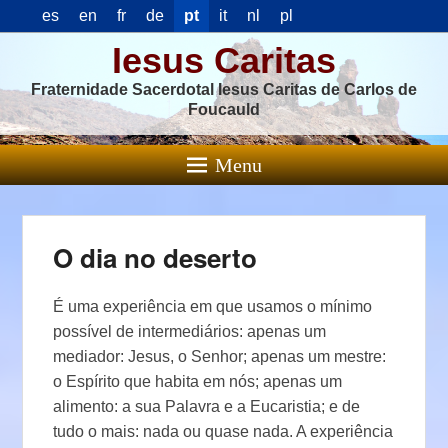
es
en
fr
de
pt
it
nl
pl
Iesus Caritas
Fraternidade Sacerdotal Iesus Caritas de Carlos de
Foucauld
Menu
O dia no deserto
É uma experiência em que usamos o mínimo
possível de intermediários: apenas um
mediador: Jesus, o Senhor; apenas um mestre:
o Espírito que habita em nós; apenas um
alimento: a sua Palavra e a Eucaristia; e de
tudo o mais: nada ou quase nada. A experiência