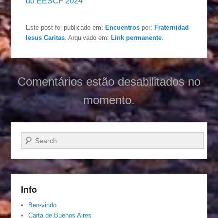
do EESCF 2024
Este post foi publicado em:
Encuentros
por:
Fraternidad
Iesus Caritas
. Arquivado em:
Link permanente
.
Comentários estão desabilitados no
momento.
Pesquisar…
Info
Ben-vindo
Carta de Buenos Aires