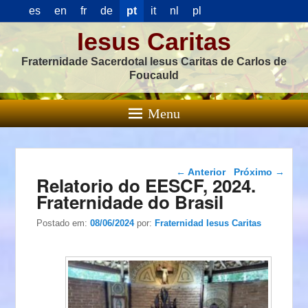
es
en
fr
de
pt
it
nl
pl
Iesus Caritas
Fraternidade Sacerdotal Iesus Caritas de Carlos de
Foucauld
Menu
Navegação das
←
Anterior
Próximo
→
Relatorio do EESCF, 2024.
postagens
Fraternidade do Brasil
Postado em:
08/06/2024
por:
Fraternidad Iesus Caritas