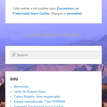
Cette entrée a été publiée dans
Encuentros
par
Fraternidad Iesus Caritas
. Marquer le
permalien
.
Commentaires fermés.
Recherche
Info
Bienvenue
Lettre de Buenos Aires
Carlos Roberto, frère responsable
Équipe internationale. Tino FERRARI
Fraternité Sacerdotale Iesus Caritas