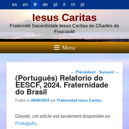
es
en
fr
de
pt
it
nl
pl
Iesus Caritas
Fraternité Sacerdotale Iesus Caritas de Charles de
Foucauld
Menu
Navigation dans les
←
Précédent
Suivant
→
(Português) Relatorio do
articles
EESCF, 2024. Fraternidade
do Brasil
Publié le
08/06/2024
par
Fraternidad Iesus Caritas
Désolé, cet article est seulement disponible en
Português
.