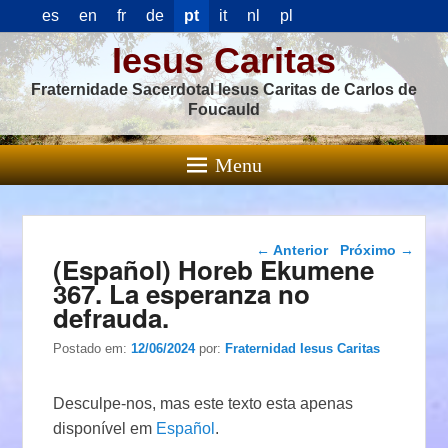
es
en
fr
de
pt
it
nl
pl
Iesus Caritas
Fraternidade Sacerdotal Iesus Caritas de Carlos de
Foucauld
Menu
Navegação das
←
Anterior
Próximo
→
(Español) Horeb Ekumene
postagens
367. La esperanza no
defrauda.
Postado em:
12/06/2024
por:
Fraternidad Iesus Caritas
Desculpe-nos, mas este texto esta apenas
disponível em
Español
.