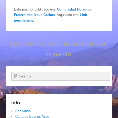
Este post foi publicado em:
Comunidad Horeb
por:
Fraternidad Iesus Caritas
. Arquivado em:
Link
permanente
.
Comentários estão desabilitados no
momento.
Pesquisar…
Info
Ben-vindo
Carta de Buenos Aires