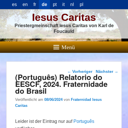
es
en
fr
de
pt
it
nl
pl
Iesus Caritas
Priestergmeinschaft Iesus Caritas von Karl de
Foucauld
Menü
Beitragsnavigation
←
Vorheriger
Nächster
→
(Português) Relatorio do
EESCF, 2024. Fraternidade
do Brasil
Veröffentlicht am
08/06/2024
von
Fraternidad Iesus
Caritas
Leider ist der Eintrag nur auf
Português