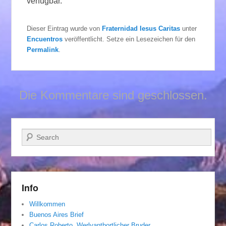
verfügbar.
Dieser Eintrag wurde von
Fraternidad Iesus Caritas
unter
Encuentros
veröffentlicht. Setze ein Lesezeichen für den
Permalink
.
Die Kommentare sind geschlossen.
Suchen
Info
Willkommen
Buenos Aires Brief
Carlos Roberto, Werlvantbortlicher Bruder