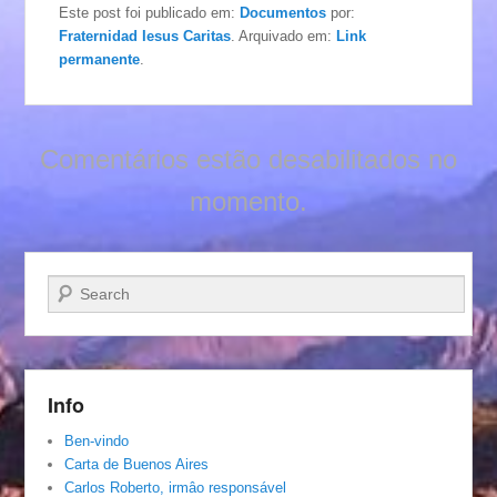
Este post foi publicado em:
Documentos
por:
Fraternidad Iesus Caritas
. Arquivado em:
Link
permanente
.
Comentários estão desabilitados no
momento.
Pesquisar…
Info
Ben-vindo
Carta de Buenos Aires
Carlos Roberto, irmâo responsável