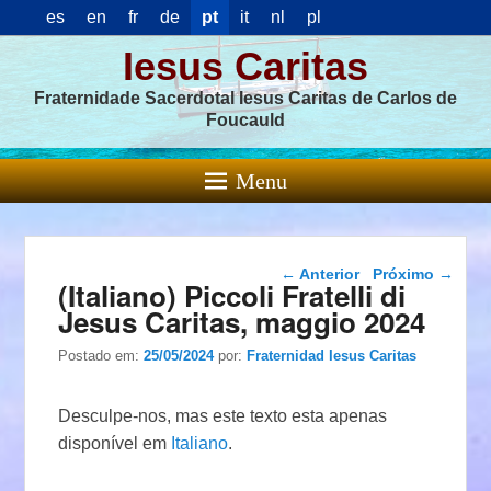
es
en
fr
de
pt
it
nl
pl
Iesus Caritas
Fraternidade Sacerdotal Iesus Caritas de Carlos de
Foucauld
Menu
Navegação das
←
Anterior
Próximo
→
(Italiano) Piccoli Fratelli di
postagens
Jesus Caritas, maggio 2024
Postado em:
25/05/2024
por:
Fraternidad Iesus Caritas
Desculpe-nos, mas este texto esta apenas
disponível em
Italiano
.