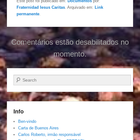
Este post foi publicado em:
Documentos
por:
Fraternidad Iesus Caritas
. Arquivado em:
Link
permanente
.
Comentários estão desabilitados no
momento.
Pesquisar…
Info
Ben-vindo
Carta de Buenos Aires
Carlos Roberto, irmâo responsável