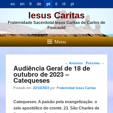
es
en
fr
de
pt
it
nl
pl
Iesus Caritas
Fraternidade Sacerdotal Iesus Caritas de Carlos de
Foucauld
Menu
Navegação das
←
Anterior
Próximo
→
Audiência Geral de 18 de
postagens
outubro de 2023 –
Catequeses
Postado em:
22/10/2023
por:
Fraternidad Iesus Caritas
Catequeses. A paixão pela evangelização: o
zelo apostólico do crente. 23. São Charles de