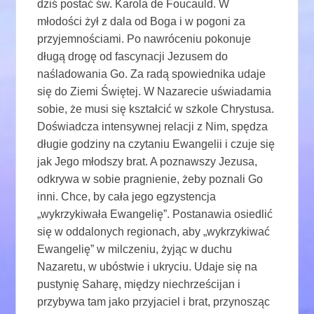
dziś postać św. Karola de Foucauld. W
młodości żył z dala od Boga i w pogoni za
przyjemnościami. Po nawróceniu pokonuje
długą drogę od fascynacji Jezusem do
naśladowania Go. Za radą spowiednika udaje
się do Ziemi Świętej. W Nazarecie uświadamia
sobie, że musi się kształcić w szkole Chrystusa.
Doświadcza intensywnej relacji z Nim, spędza
długie godziny na czytaniu Ewangelii i czuje się
jak Jego młodszy brat. A poznawszy Jezusa,
odkrywa w sobie pragnienie, żeby poznali Go
inni. Chce, by cała jego egzystencja
„wykrzykiwała Ewangelię”. Postanawia osiedlić
się w oddalonych regionach, aby „wykrzykiwać
Ewangelię” w milczeniu, żyjąc w duchu
Nazaretu, w ubóstwie i ukryciu. Udaje się na
pustynię Saharę, między niechrześcijan i
przybywa tam jako przyjaciel i brat, przynosząc