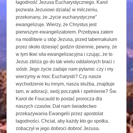
łagodność Jezusa Eucharystycznego. Karol
pozwala Jezusowi działać w milczeniu,
przekonany, że „życie eucharystyczne”
ewangelizuje. Wierzy, że Chrystus jest
pierwszym ewangelizatorem. Przebywa zatem
na modlitwie u stóp Jezusa, przed tabernakulum
przez około dziesięć godzin dziennie, pewny, że
w tym tkwi siła ewangelizacyjna i czując, że to
Jezus zbliża go do tak wielu oddalonych braci i
sióstr. Jego życie zadaje nam pytanie: czy i my
wierzymy w moc Eucharystii? Czy nasze
wychodzenie ku innym, nasza służba, znajduje
tam, w adoracji, swój początek i spełnienie? Św.
Karol de Foucauld to postać prorocza dla
naszych czasów. Dał nam świadectwo
przekazywania Ewangelii przez apostolat
łagodności. Chciał, aby każdy kto go spotka,
zobaczył w jego dobroci dobroć Jezusa.