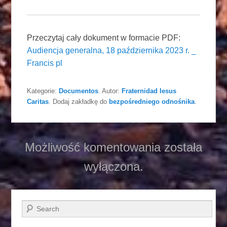
Przeczytaj cały dokument w formacie PDF:
Audiencja generalna, 18 października 2023 r. _
Francis pl
Kategorie:
Documentos
. Autor:
Fraternidad Iesus
Caritas
. Dodaj zakładkę do
bezpośredniego odnośnika
.
Możliwość komentowania została
wyłączona.
Szukaj