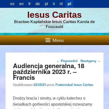
es
en
fr
de
pt
it
nl
pl
Iesus Caritas
Bractwo Kapłańskie Iesus Caritas Karola de
Foucauld
Menu
Nawigacja wpisu
←
Poprzedni
Następny
→
Audiencja generalna, 18
października 2023 r. –
Francis
Opublikowano
22/10/23
przez
Fraternidad Iesus Caritas
Drodzy bracia i siostry, w cyklu katechez o
świadkach gorliwości apostolskiej rozważamy