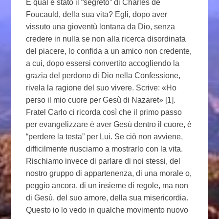
E qual è stato il “segreto” di Charles de
Foucauld, della sua vita? Egli, dopo aver
vissuto una gioventù lontana da Dio, senza
credere in nulla se non alla ricerca disordinata
del piacere, lo confida a un amico non credente,
a cui, dopo essersi convertito accogliendo la
grazia del perdono di Dio nella Confessione,
rivela la ragione del suo vivere. Scrive: «Ho
perso il mio cuore per Gesù di Nazaret» [1].
Fratel Carlo ci ricorda così che il primo passo
per evangelizzare è aver Gesù dentro il cuore, è
“perdere la testa” per Lui. Se ciò non avviene,
difficilmente riusciamo a mostrarlo con la vita.
Rischiamo invece di parlare di noi stessi, del
nostro gruppo di appartenenza, di una morale o,
peggio ancora, di un insieme di regole, ma non
di Gesù, del suo amore, della sua misericordia.
Questo io lo vedo in qualche movimento nuovo