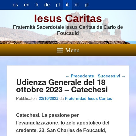
es
en
fr
de
pt
it
nl
pl
Iesus Caritas
Fraternitá Sacerdotale Iesus Caritas de Carlo de
Foucauld
Menu
Navigazione articolo
←
Precedente
Successivi
→
Udienza Generale del 18
ottobre 2023 – Catechesi
Pubblicato il
22/10/2023
da
Fraternidad Iesus Caritas
Catechesi. La passione per
l’evangelizzazione: lo zelo apostolico del
credente. 23. San Charles de Foucauld,