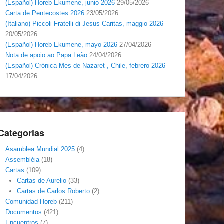
(Español) Horeb Ekumene, junio 2026
29/05/2026
Carta de Pentecostes 2026
23/05/2026
(Italiano) Piccoli Fratelli di Jesus Caritas, maggio 2026
20/05/2026
(Español) Horeb Ekumene, mayo 2026
27/04/2026
Nota de apoio ao Papa Leão
24/04/2026
(Español) Crónica Mes de Nazaret , Chile, febrero 2026
17/04/2026
Categorias
Asamblea Mundial 2025
(4)
Assembléia
(18)
Cartas
(109)
Cartas de Aurelio
(33)
Cartas de Carlos Roberto
(2)
Comunidad Horeb
(211)
Documentos
(421)
Encuentros
(7)