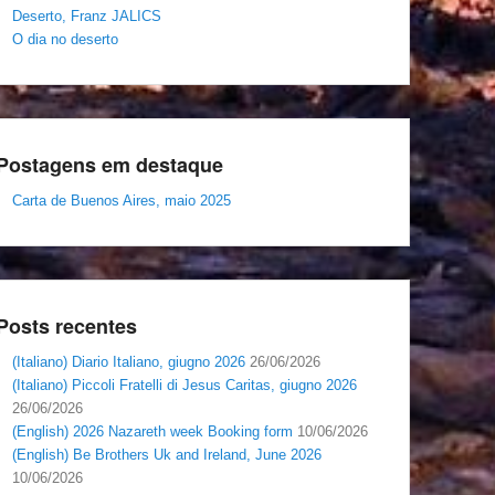
Deserto, Franz JALICS
O dia no deserto
Postagens em destaque
Carta de Buenos Aires, maio 2025
Posts recentes
(Italiano) Diario Italiano, giugno 2026
26/06/2026
(Italiano) Piccoli Fratelli di Jesus Caritas, giugno 2026
26/06/2026
(English) 2026 Nazareth week Booking form
10/06/2026
(English) Be Brothers Uk and Ireland, June 2026
10/06/2026