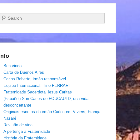
Pesquisar…
Info
Ben-vindo
Carta de Buenos Aires
Carlos Roberto, irmâo responsável
Equipe Internacional. Tino FERRARI
Fraternidade Sacerdotal Iesus Caritas
(Español) San Carlos de FOUCAULD, una vida
desconcertante
Originais escritos do irmão Carlos em Viviers, França
Nazaré
Revisão de vida
A pertença á Fraternidade
História da Fraternidade