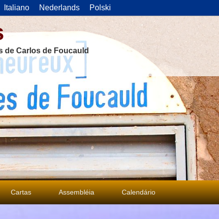
Italiano
Nederlands
Polski
s
as de Carlos de Foucauld
Cartas
Assembléia
Calendário