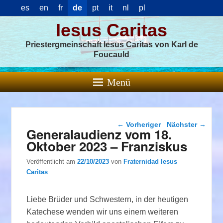
es
en
fr
de
pt
it
nl
pl
Iesus Caritas
Priestergmeinschaft Iesus Caritas von Karl de
Foucauld
Menü
Beitragsnavigation
←
Vorheriger
Nächster
→
Generalaudienz vom 18.
Oktober 2023 – Franziskus
Veröffentlicht am
22/10/2023
von
Fraternidad Iesus
Caritas
Liebe Brüder und Schwestern, in der heutigen
Katechese wenden wir uns einem weiteren