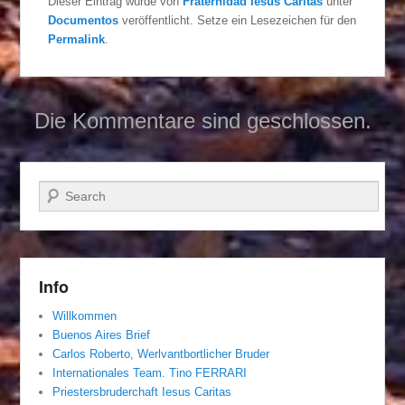
Dieser Eintrag wurde von
Fraternidad Iesus Caritas
unter
Documentos
veröffentlicht. Setze ein Lesezeichen für den
Permalink
.
Die Kommentare sind geschlossen.
Suchen
Info
Willkommen
Buenos Aires Brief
Carlos Roberto, Werlvantbortlicher Bruder
Internationales Team. Tino FERRARI
Priestersbruderchaft Iesus Caritas