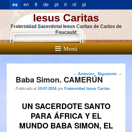
es
en
fr
de
pt
it
nl
pl
Iesus Caritas
Fraternidad Sacerdotal Iesus Caritas de Carlos de
Foucauld
Menú
Navegación de
←
Anterior
Siguiente
→
Baba Simon. CAMERÚN
entradas
Publicado el
10-07-2016
por
Fraternidad Iesus Caritas
UN SACERDOTE SANTO
PARA ÁFRICA Y EL
MUNDO BABA SIMON, EL