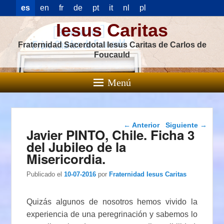
es
en
fr
de
pt
it
nl
pl
Iesus Caritas
Fraternidad Sacerdotal Iesus Caritas de Carlos de
Foucauld
Menú
Navegación de
←
Anterior
Siguiente
→
Javier PINTO, Chile. Ficha 3
entradas
del Jubileo de la
Misericordia.
Publicado el
10-07-2016
por
Fraternidad Iesus Caritas
Quizás algunos de nosotros hemos vivido la
experiencia de una peregrinación y sabemos lo