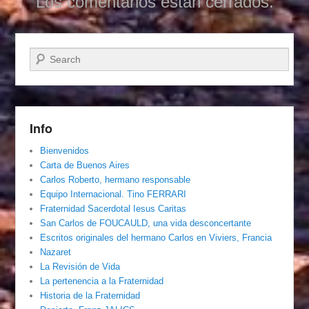
Los comentarios están cerrados.
Buscar
Info
Bienvenidos
Carta de Buenos Aires
Carlos Roberto, hermano responsable
Equipo Internacional. Tino FERRARI
Fraternidad Sacerdotal Iesus Caritas
San Carlos de FOUCAULD, una vida desconcertante
Escritos originales del hermano Carlos en Viviers, Francia
Nazaret
La Revisión de Vida
La pertenencia a la Fraternidad
Historia de la Fraternidad