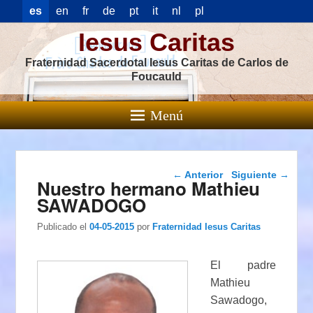
es
en
fr
de
pt
it
nl
pl
Iesus Caritas
Fraternidad Sacerdotal Iesus Caritas de Carlos de
Foucauld
Menú
Navegación de
←
Anterior
Siguiente
→
Nuestro hermano Mathieu
entradas
SAWADOGO
Publicado el
04-05-2015
por
Fraternidad Iesus Caritas
El padre
Mathieu
Sawadogo,