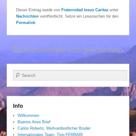
Dieser Eintrag wurde von
Fraternidad Iesus Caritas
unter
Nachrichten
veröffentlicht. Setze ein Lesezeichen für den
Permalink
.
Die Kommentare sind geschlossen.
Suchen
Info
Willkommen
Buenos Aires Brief
Carlos Roberto, Werlvantbortlicher Bruder
Internationales Team. Tino FERRARI