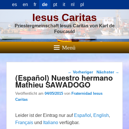
es
en
fr
de
pt
it
nl
pl
Iesus Caritas
Priestergmeinschaft Iesus Caritas von Karl de
Foucauld
Menü
Beitragsnavigation
←
Vorheriger
Nächster
→
(Español) Nuestro hermano
Mathieu SAWADOGO
Veröffentlicht am
04/05/2015
von
Fraternidad Iesus
Caritas
Leider ist der Eintrag nur auf
Español
,
English
,
Français
und
Italiano
verfügbar.