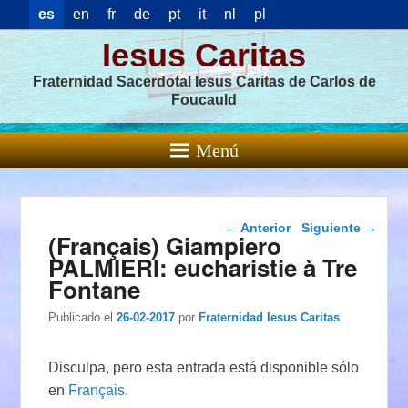
es
en
fr
de
pt
it
nl
pl
Iesus Caritas
Fraternidad Sacerdotal Iesus Caritas de Carlos de
Foucauld
Menú
Navegación de
←
Anterior
Siguiente
→
(Français) Giampiero
entradas
PALMIERI: eucharistie à Tre
Fontane
Publicado el
26-02-2017
por
Fraternidad Iesus Caritas
Disculpa, pero esta entrada está disponible sólo
en
Français
.