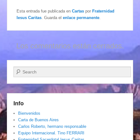
Esta entrada fue publicada en
Cartas
por
Fraternidad
Iesus Caritas
. Guarda el
enlace permanente
.
Los comentarios están cerrados.
Buscar
Info
Bienvenidos
Carta de Buenos Aires
Carlos Roberto, hermano responsable
Equipo Internacional. Tino FERRARI
Fraternidad Sacerdotal Iesus Caritas