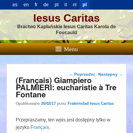
es
en
fr
de
pt
it
nl
pl
Iesus Caritas
Bractwo Kapłańskie Iesus Caritas Karola de
Foucauld
Menu
Nawigacja wpisu
←
Poprzedni
Następny
→
(Français) Giampiero
PALMIERI: eucharistie à Tre
Fontane
Opublikowano
26/02/17
przez
Fraternidad Iesus Caritas
Przepraszamy, ten wpis jest dostępny tylko w
języku
Français
.