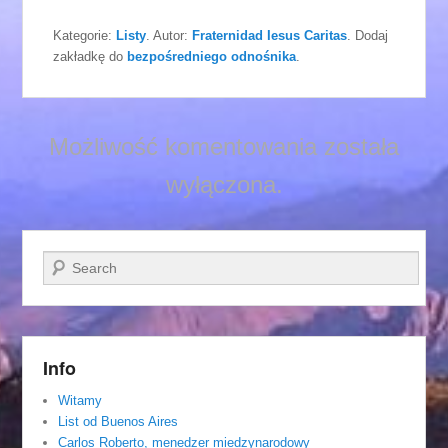
Kategorie:
Listy
. Autor:
Fraternidad Iesus Caritas
. Dodaj
zakładkę do
bezpośredniego odnośnika
.
Możliwość komentowania została
wyłączona.
Szukaj
Info
Witamy
List od Buenos Aires
Carlos Roberto, menedzer miedzynarodowy