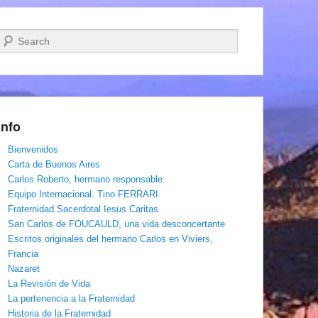
Buscar
Info
Bienvenidos
Carta de Buenos Aires
Carlos Roberto, hermano responsable
Equipo Internacional. Tino FERRARI
Fraternidad Sacerdotal Iesus Caritas
San Carlos de FOUCAULD, una vida desconcertante
Escritos originales del hermano Carlos en Viviers,
Francia
Nazaret
La Revisión de Vida
La pertenencia a la Fraternidad
Historia de la Fraternidad