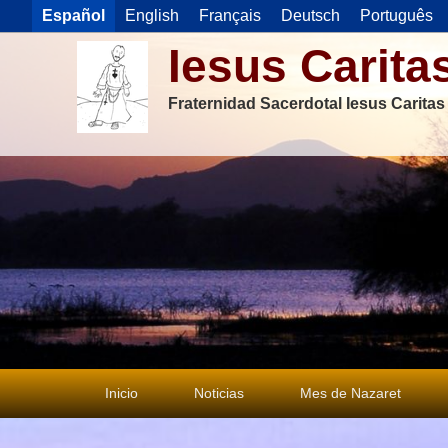
Español
English
Français
Deutsch
Português
Iesus Carita
Fraternidad Sacerdotal Iesus Carita
Menú
Inicio
Noticias
Mes de Nazaret
principal