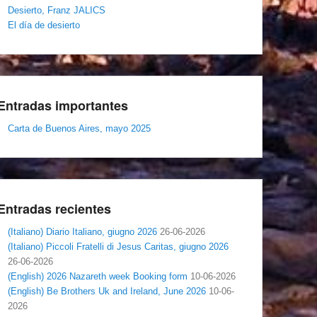
Desierto, Franz JALICS
El día de desierto
Entradas importantes
Carta de Buenos Aires, mayo 2025
Entradas recientes
(Italiano) Diario Italiano, giugno 2026
26-06-2026
(Italiano) Piccoli Fratelli di Jesus Caritas, giugno 2026
26-06-2026
(English) 2026 Nazareth week Booking form
10-06-2026
(English) Be Brothers Uk and Ireland, June 2026
10-06-
2026