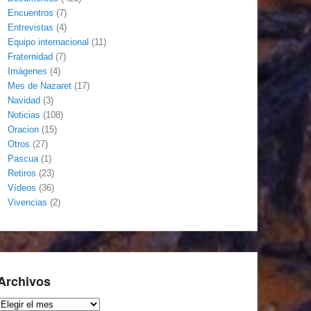
Encuentros
(7)
Entrevistas
(4)
Equipo internacional
(11)
Fraternidad
(7)
Imágenes
(4)
Mes de Nazaret
(17)
Navidad
(3)
Noticias
(108)
Oracion
(15)
Otros
(27)
Pascua
(1)
Retiros
(23)
Vídeos
(36)
Vivencias
(2)
Archivos
Archivos