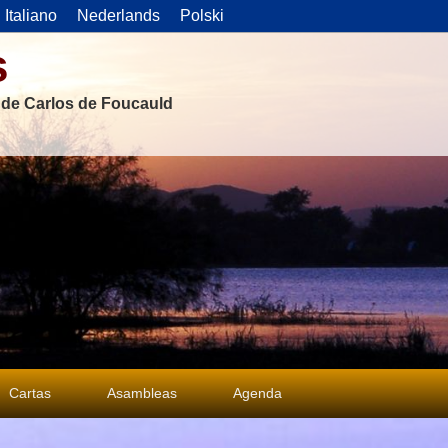
Italiano
Nederlands
Polski
s
s de Carlos de Foucauld
Cartas
Asambleas
Agenda