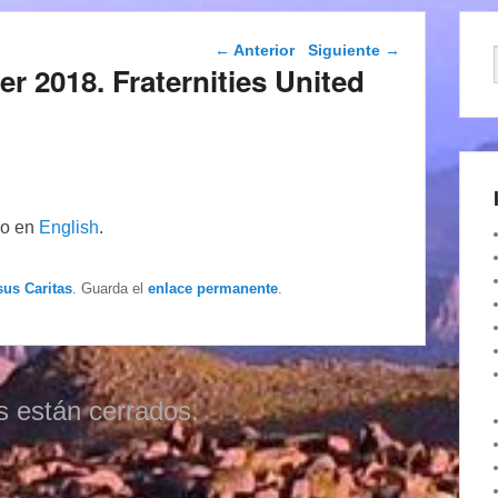
Navegación de
←
Anterior
Siguiente
→
entradas
r 2018. Fraternities United
lo en
English
.
sus Caritas
. Guarda el
enlace permanente
.
s están cerrados.