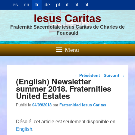
es
en
fr
de
pt
it
nl
pl
Iesus Caritas
Fraternité Sacerdotale Iesus Caritas de Charles de
Foucauld
Menu
Navigation dans les
←
Précédent
Suivant
→
(English) Newsletter
articles
summer 2018. Fraternities
United Estates
Publié le
04/09/2018
par
Fraternidad Iesus Caritas
Désolé, cet article est seulement disponible en
English
.