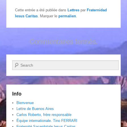
Cette entrée a été publiée dans
Lettres
par
Fraternidad
Iesus Caritas
. Marquer le
permalien
.
Commentaires fermés.
Recherche
Info
Bienvenue
Lettre de Buenos Aires
Carlos Roberto, frère responsable
Équipe internationale. Tino FERRARI
Fraternité Sacerdotale Iesus Caritas