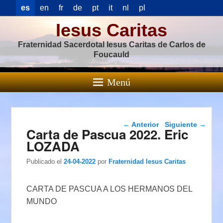
es
en
fr
de
pt
it
nl
pl
Iesus Caritas
Fraternidad Sacerdotal Iesus Caritas de Carlos de
Foucauld
Menú
Navegación de
←
Anterior
Siguiente
→
Carta de Pascua 2022. Eric
entradas
LOZADA
Publicado el
24-04-2022
por
Fraternidad Iesus Caritas
CARTA DE PASCUA A LOS HERMANOS DEL
MUNDO